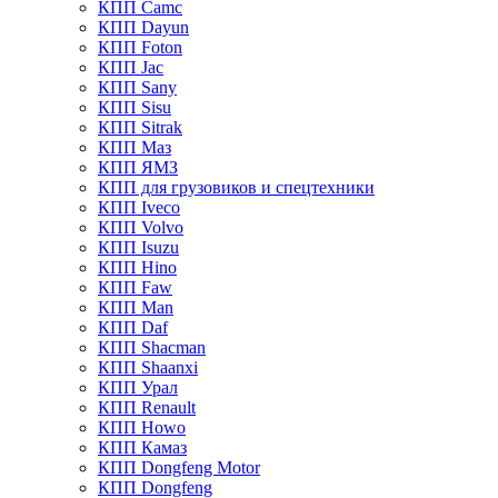
КПП Camc
КПП Dayun
КПП Foton
КПП Jac
КПП Sany
КПП Sisu
КПП Sitrak
КПП Маз
КПП ЯМЗ
КПП для грузовиков и спецтехники
КПП Iveco
КПП Volvo
КПП Isuzu
КПП Hino
КПП Faw
КПП Man
КПП Daf
КПП Shacman
КПП Shaanxi
КПП Урал
КПП Renault
КПП Howo
КПП Камаз
КПП Dongfeng Motor
КПП Dongfeng